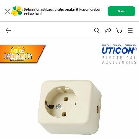
Belanja di aplikasi, gratis ongkir & kupon diskon
Buka
setiap hari!