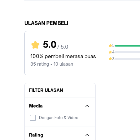
ULASAN PEMBELI
5.0
5
/ 5.0
100%
4
0%
100% pembeli merasa puas
3
0%
35 rating • 10 ulasan
FILTER ULASAN
Media
Dengan Foto & Video
Rating