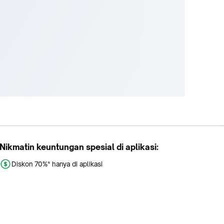
Nikmatin keuntungan spesial di aplikasi:
Diskon 70%* hanya di aplikasi
Promo khusus aplikasi
Gratis Ongkir tiap hari
Buka aplikasi dengan scan QR atau klik tombol: