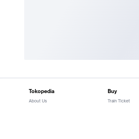
Tokopedia
Buy
About Us
Train Ticket
Career
Flight Ticket
Blog
Ticket Events
Tokopedia Salam
Hotlist
Hotel
Category