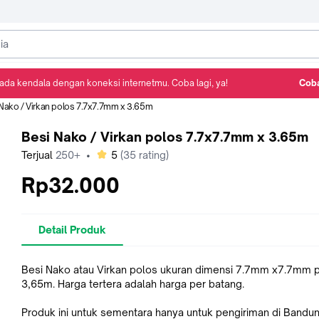
ada kendala dengan koneksi internetmu. Coba lagi, ya!
Coba
Detail Produk
Ulasan
Rekomendasi
Nako / Virkan polos 7.7x7.7mm x 3.65m
Besi Nako / Virkan polos 7.7x7.7mm x 3.65m
bintang
Terjual
250+
•
5
(
35
rating)
Rp32.000
Detail Produk
Besi Nako atau Virkan polos ukuran dimensi 7.7mm x7.7mm 
3,65m. Harga tertera adalah harga per batang.
Produk ini untuk sementara hanya untuk pengiriman di Bandun