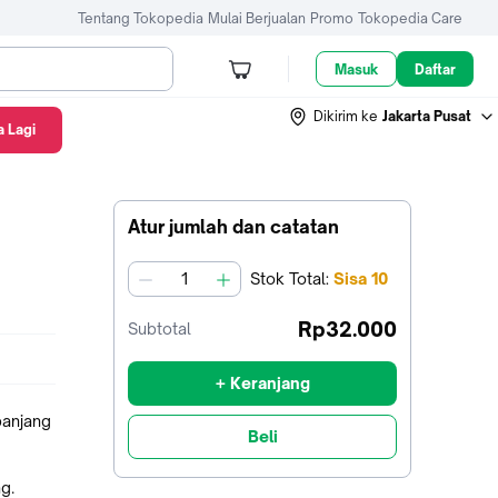
Tentang Tokopedia
Mulai Berjualan
Promo
Tokopedia Care
Masuk
Daftar
Dikirim ke
Jakarta Pusat
 Lagi
Atur jumlah dan catatan
Stok
Total
:
Sisa
10
jumlah
Rp32.000
Subtotal
+ Keranjang
panjang
Beli
g.