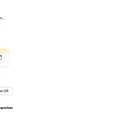
5m
an QR
Laporkan