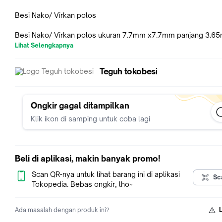
Besi Nako/ Virkan polos
Besi Nako/ Virkan polos ukuran 7.7mm x7.7mm panjang 3.6
https://tokopedia.link/44uBXtI09cb
Lihat Selengkapnya
Besi Nako/ Virkan polos ukuran 9.2mm x 9.2mm panjang 4m
Teguh tokobesi
https://tokopedia.link/aIBxr2Ea8cb
Ongkir gagal ditampilkan
Klik ikon di samping untuk coba lagi
Beli di aplikasi, makin banyak promo!
Scan QR-nya untuk lihat barang ini di aplikasi
Sc
Tokopedia. Bebas ongkir, lho~
Ada masalah dengan produk ini?