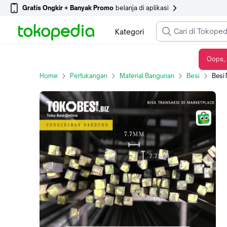
Gratis Ongkir + Banyak Promo
belanja di aplikasi
Kategori
Oops, 
Besi Nako / Virkan polos 7.7x7.7mm x 3.65m
Home
Pertukangan
Material Bangunan
Besi
Besi 