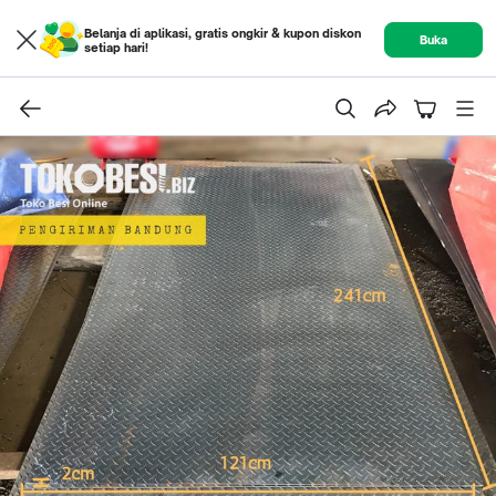
Belanja di aplikasi, gratis ongkir & kupon diskon
Buka
setiap hari!