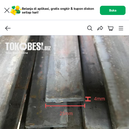
Belanja di aplikasi, gratis ongkir & kupon diskon
Buka
setiap hari!