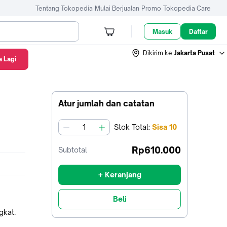
Tentang Tokopedia
Mulai Berjualan
Promo
Tokopedia Care
Masuk
Daftar
Dikirim ke
Jakarta Pusat
 Lagi
Atur jumlah dan catatan
Stok
Total
:
Sisa
10
jumlah
Rp610.000
Subtotal
+ Keranjang
Beli
gkat.