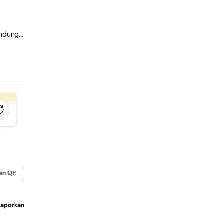
andung
0cm-4m
0cm-5m
0cm-6m
an QR
Laporkan