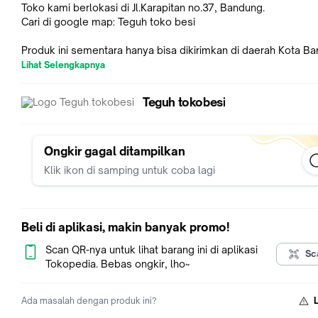
Toko kami berlokasi di Jl.Karapitan no.37, Bandung.
Cari di google map: Teguh toko besi
Produk ini sementara hanya bisa dikirimkan di daerah Kota B
Lihat Selengkapnya
Link untuk ukuran lainnya:
Teguh tokobesi
Bondeck 0.75 ef 100cm 4m
https://tokopedia.com/teguh-tokobesi/bondeck-0-75-ef-10
Bondeck 0.75 ef 100cm 5m
Ongkir gagal ditampilkan
https://tokopedia.com/teguh-tokobesi/bondeck-0-75-ef-10
Klik ikon di samping untuk coba lagi
Bondeck 0.75 ef 100cm 6m
https://tokopedia.com/teguh-tokobesi/bondeck-0-75-ef-10
Beli di aplikasi, makin banyak promo!
Scan QR-nya untuk lihat barang ini di aplikasi
Sc
Tokopedia. Bebas ongkir, lho~
Ada masalah dengan produk ini?