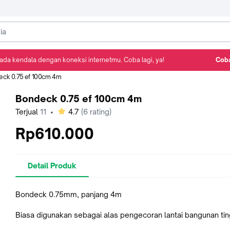
ada kendala dengan koneksi internetmu. Coba lagi, ya!
Coba
Detail Produk
Ulasan
Rekomendasi
eck 0.75 ef 100cm 4m
Bondeck 0.75 ef 100cm 4m
bintang
Terjual
11
•
4.7
(
6
rating)
Rp610.000
Detail Produk
Bondeck 0.75mm, panjang 4m
Biasa digunakan sebagai alas pengecoran lantai bangunan tin