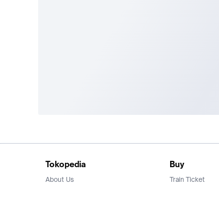
Tokopedia
Buy
About Us
Train Ticket
Career
Flight Ticket
Blog
Ticket Events