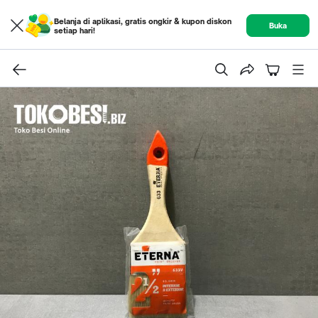
Belanja di aplikasi, gratis ongkir & kupon diskon
Buka
setiap hari!