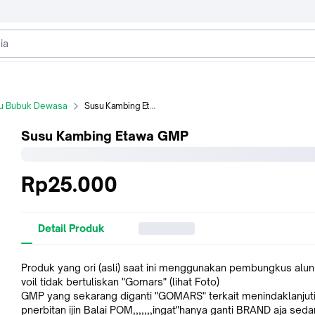
u Bubuk Dewasa
Susu Kambing Etawa GMP
Susu Kambing Etawa GMP
Rp25.000
Detail Produk
Produk yang ori (asli) saat ini menggunakan pembungkus alu
voil tidak bertuliskan "Gomars" (lihat Foto)
GMP yang sekarang diganti "GOMARS" terkait menindaklanjut
pnerbitan ijin Balai POM,,,,,,,ingat"hanya ganti BRAND aja sed