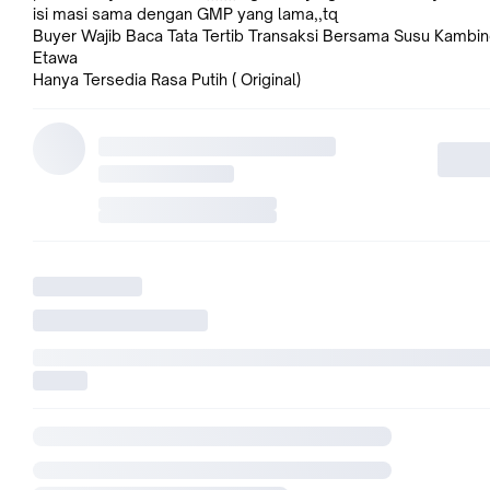
isi masi sama dengan GMP yang lama,,tq
Buyer Wajib Baca Tata Tertib Transaksi Bersama Susu Kambi
Etawa
Hanya Tersedia Rasa Putih ( Original)
MANFAAT SUSU KAMBING ETAWA GMP NUTRI Untuk kesehat
Membantu mengurangi keluhan yang diakibatkan sakit kanker
Sangat baik untuk gejala kekurangan darah (Anemia) dan wani
haid.3. Membantu menguatkan tulang, gigi dan baik bagi pend
rematik serta mencegah kerapuhan tulang(Osteoporosis)4.
Membantu Orang yang memiliki keluhan sakit pencernaan tid
lancar & Asam Lambung yang berlebihan5. Menambah vitalita
daya tahan tubuh baik pria maupun wanita sehingga tetap se
tidak mudah capek.6. Keluhan penyakit pernapasan : Asma,T
Bronkitis, Infeksi paru-paru.7. Memulihkan kondisi tubuh oran
baru sembuh dari sakit.8. enghaluskan kulit.9. Meningkatkan 
tahan dan kekebalan tubuh terhadap segala penyakit.10. Me
kesembuhan Keluhan sakit ginjal.