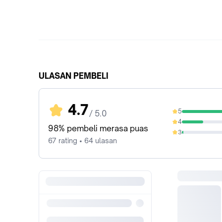
ULASAN PEMBELI
4.7
5
/ 5.0
74.63%
4
23.88%
98% pembeli merasa puas
3
1.49%
67 rating • 64 ulasan