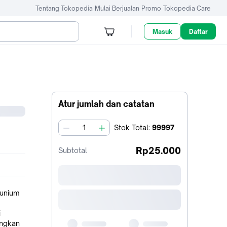
Tentang Tokopedia
Mulai Berjualan
Promo
Tokopedia Care
Masuk
Daftar
Atur jumlah dan catatan
Stok
Total
:
99997
jumlah
Rp25.000
Subtotal
nunium
i
angkan