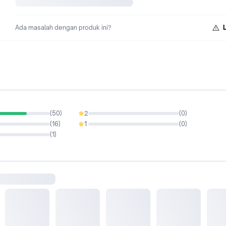
Ada masalah dengan produk ini?
(
50
)
2
(
0
)
0%
(
16
)
1
(
0
)
0%
(
1
)