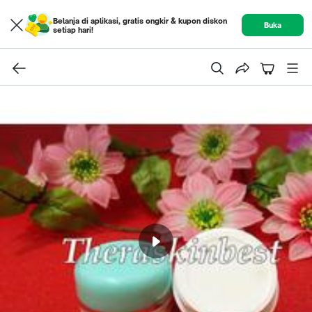
Belanja di aplikasi, gratis ongkir & kupon diskon
Buka
setiap hari!