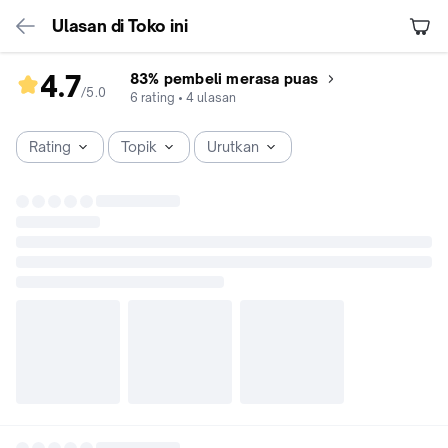
Ulasan di Toko ini
4.7
83% pembeli merasa puas
/5
.
0
rating
6
rating
•
4
ulasan
toko
4.7
Rating
Topik
Urutkan
dari
5