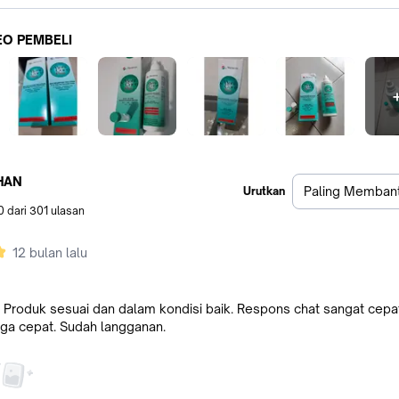
EO PEMBELI
l
2
HAN
Paling Memban
Urutkan
0
dari
301
ulasan
12 bulan lalu
roduk sesuai dan dalam kondisi baik. Respons chat sangat cepat
uga cepat. Sudah langganan.
l