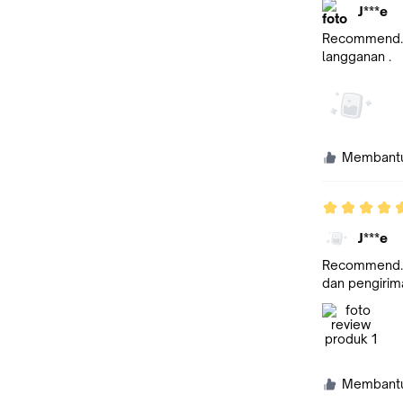
J***e
Recommend. S
langganan .
Membant
J***e
Recommend. S
dan pengirim
Membant