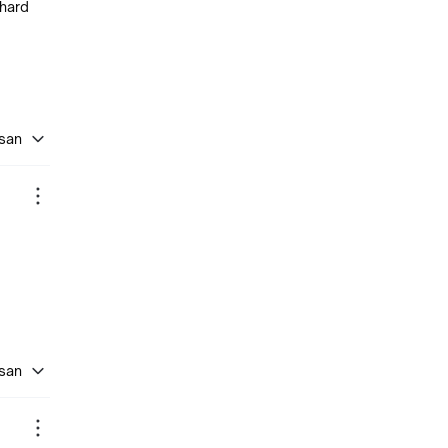
 hard
asan
asan