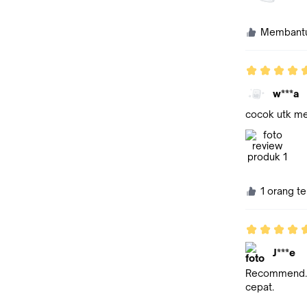
Membant
w***a
cocok utk mem
1 orang t
J***e
Recommend. S
cepat.