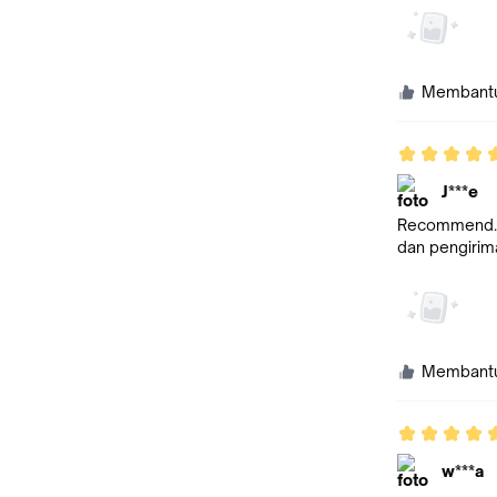
Membant
J***e
Recommend. S
dan pengirim
Membant
w***a