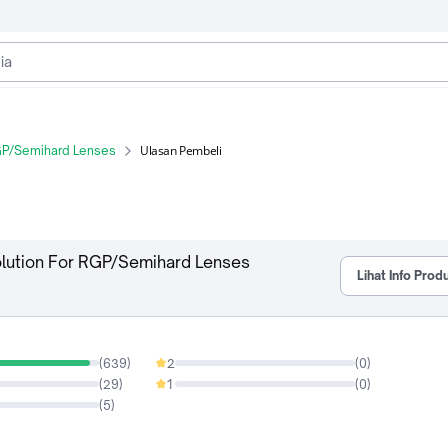
Ulasan Pembeli
RGP/Semihard Lenses
olution For RGP/Semihard Lenses
Lihat Info Prod
(
639
)
2
(
0
)
0%
(
29
)
1
(
0
)
0%
(
5
)