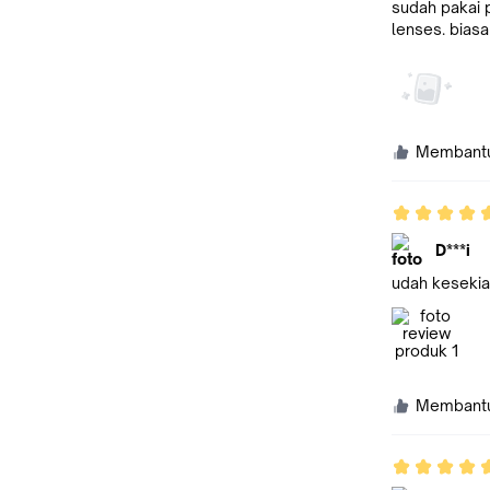
sudah pakai 
lenses. biasa
Membant
D***i
udah kesekian
Membant