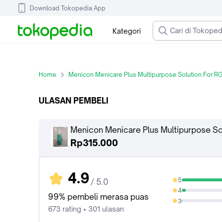
Download Tokopedia App
Kategori
Home
Menicon Menicare Plus Multipurpose Solution For 
ULASAN PEMBELI
Menicon Menicare Plus Multipurpose S
Rp315.000
4.9
5
/ 5.0
94.95%
4
4.31%
99% pembeli merasa puas
3
0.74%
673 rating • 301 ulasan