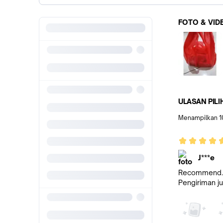
FOTO & VID
ULASAN PILI
Menampilkan
1
J***e
Recommend. P
Pengiriman j