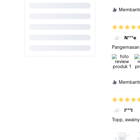
Membant
N***e
Pangemasan l
Membant
I***I
Topp, awalnya