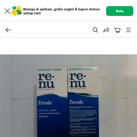
Belanja di aplikasi, gratis ongkir & kupon diskon
Buka
setiap hari!