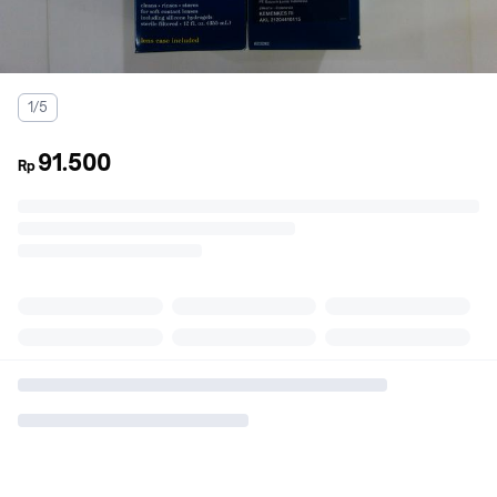
1/5
91.500
Rp