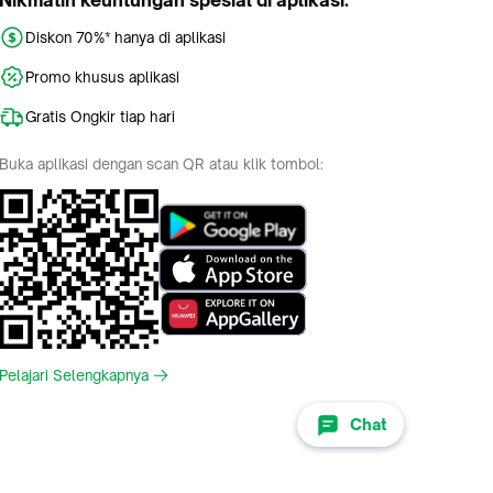
Nikmatin keuntungan spesial di aplikasi:
Diskon 70%* hanya di aplikasi
Promo khusus aplikasi
Gratis Ongkir tiap hari
Buka aplikasi dengan scan QR atau klik tombol:
Pelajari Selengkapnya
Chat