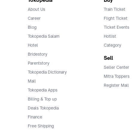
Tokopedia
Buy
About Us
Train Ticket
Career
Flight Ticket
Blog
Ticket Events
Tokopedia Salam
Hotlist
Hotel
Category
Bridestory
Sell
Parentstory
Seller Center
Tokopedia Dictionary
Mitra Toppers
Mall
Register Mall
Tokopedia Apps
Billing & Top up
Deals Tokopedia
Finance
Free Shipping