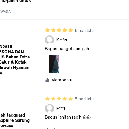
Terjamin untuk
DEWASA
5 hari lalu
K***n
ANGGA
Bagus banget sumpah
ESONA DAN
S Bahan Tetra
Salur & Kotak
 Mewah Nyaman
a
Membantu
5 hari lalu
F***t
ush Jacquard
Bagus jahitan rapih 👍👍
apphire Sarung
Dewasa