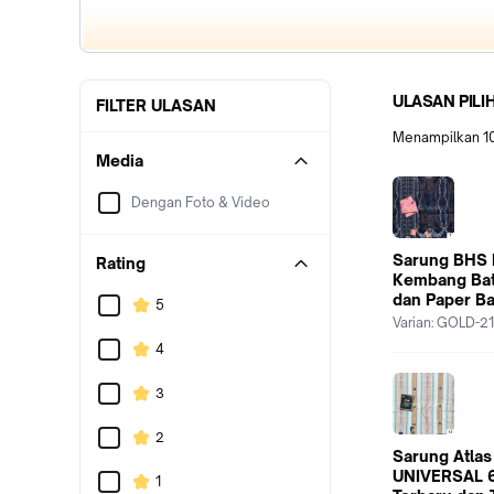
ULASAN PILI
FILTER ULASAN
Menampilkan
1
Media
Dengan Foto & Video
Sarung BHS I
Rating
Kembang Bati
dan Paper B
5
Varian:
GOLD-21
4
3
2
Sarung Atlas
UNIVERSAL 6
1