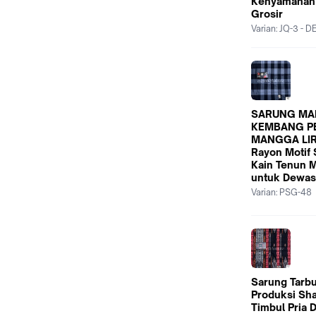
Kenyamanan 
Grosir
Varian:
JQ-3 - 
SARUNG M
KEMBANG P
MANGGA LIRI
Rayon Motif 
Kain Tenun
untuk Dewas
Varian:
PSG-48
Sarung Tarb
Produksi Sh
Timbul Pria 