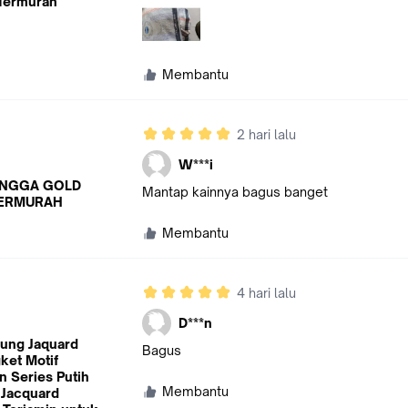
 Termurah
Membantu
2 hari lalu
W***i
NGGA GOLD
Mantap kainnya bagus banget
ERMURAH
Membantu
4 hari lalu
D***n
ung Jaquard
Bagus
ket Motif
n Series Putih
Membantu
 Jacquard