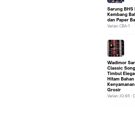
Sarung BHS I
Kembang Bati
dan Paper B
Varian:
CBA-1
Wadimor Sar
Classic Song
Timbul Elega
Hitam Bahan
Kenyamanan 
Grosir
Varian:
JQ-65 -