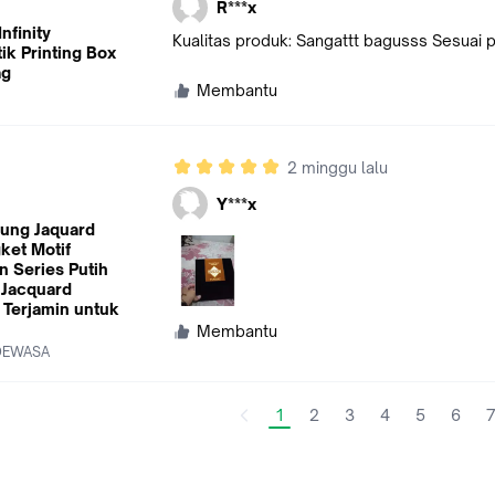
R***x
nfinity
Kualitas produk: Sangattt bagusss Sesuai
k Printing Box
ag
Membantu
2 minggu lalu
Y***x
ung Jaquard
ket Motif
n Series Putih
 Jacquard
Terjamin untuk
Membantu
 DEWASA
1
2
3
4
5
6