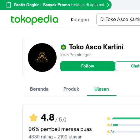
Gratis Ongkir + Banyak Promo
belanja di aplikasi
Di Toko Asco Karti
Kategori
Toko Asco Kartini
Kota Pekalongan
Follow
Chat
Beranda
Produk
Ulasan
4.8
5
/ 5.0
86.44%
4
9.57%
96% pembeli merasa puas
3
1.99%
4830 rating • 2192 ulasan