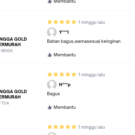
Membantu
1 minggu lalu
Y***l
NGGA GOLD
Bahan bagus,warnasesuai keinginan
ERMURAH
U MUDA
Membantu
1 minggu lalu
H***p
NGGA GOLD
Bagus
ERMURAH
U TUA
Membantu
1 minggu lalu