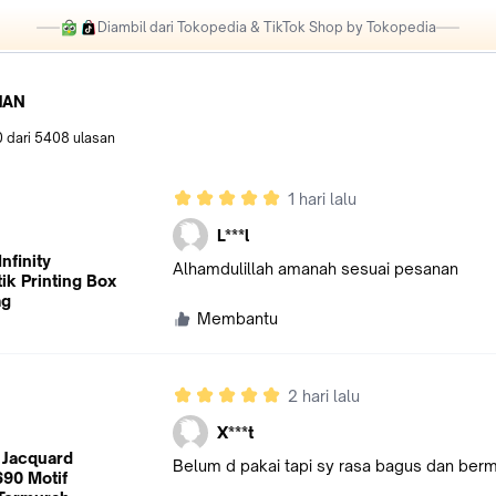
Diambil dari Tokopedia & TikTok Shop by Tokopedia
HAN
0
dari
5408
ulasan
1 hari lalu
L***l
nfinity
Alhamdulillah amanah sesuai pesanan
k Printing Box
ag
Membantu
2 hari lalu
X***t
 Jacquard
Belum d pakai tapi sy rasa bagus dan berm
90 Motif