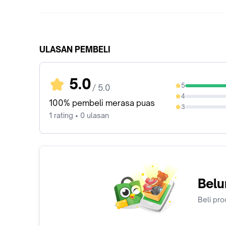
ULASAN PEMBELI
5.0
5
/ 5.0
100%
4
0%
100% pembeli merasa puas
3
0%
1 rating • 0 ulasan
Belu
Beli pro