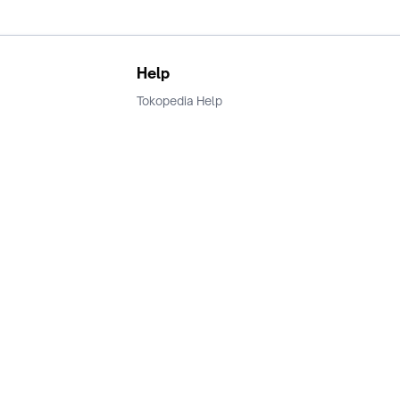
Help
Tokopedia Help
Terms and Condition
Privacy
Keamanan & Privasi
Ikuti Kami