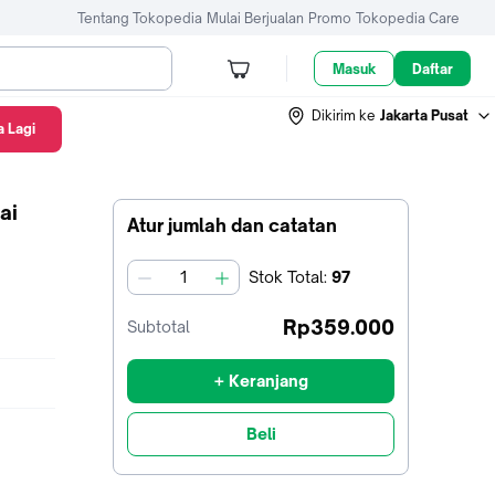
Tentang Tokopedia
Mulai Berjualan
Promo
Tokopedia Care
Masuk
Daftar
Dikirim ke
Jakarta Pusat
 Lagi
ai
Atur jumlah dan catatan
Stok
Total
:
97
jumlah
Rp359.000
Subtotal
+ Keranjang
Beli