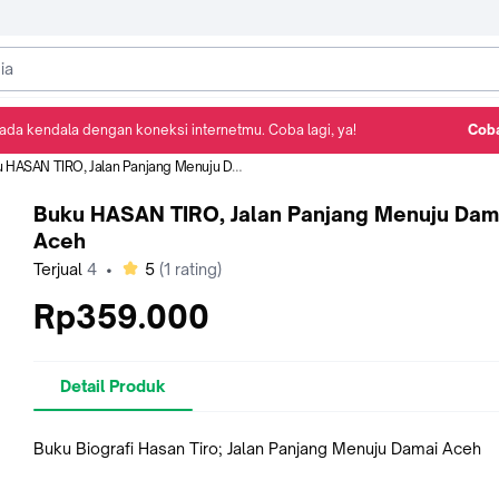
ada kendala dengan koneksi internetmu. Coba lagi, ya!
Coba
Detail Produk
Ulasan
Rekomendasi
HASAN TIRO, Jalan Panjang Menuju Damai Aceh
Buku HASAN TIRO, Jalan Panjang Menuju Dam
Aceh
bintang
Terjual
4
•
5
(
1
rating)
Rp359.000
Detail Produk
Buku Biografi Hasan Tiro; Jalan Panjang Menuju Damai Aceh