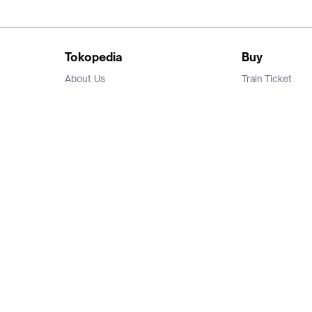
Tokopedia
Buy
About Us
Train Ticket
Career
Flight Ticket
Blog
Ticket Events
Tokopedia Salam
Hotlist
Hotel
Category
Bridestory
Sell
Parentstory
Seller Center
Tokopedia Dictionary
Mitra Toppers
Mall
Register Mall
Tokopedia Apps
Billing & Top up
Deals Tokopedia