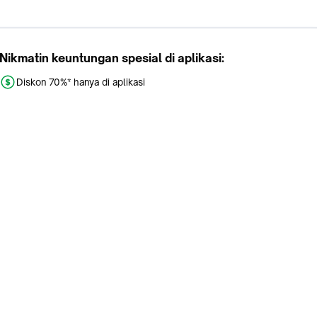
Nikmatin keuntungan spesial di aplikasi:
Diskon 70%* hanya di aplikasi
Promo khusus aplikasi
Gratis Ongkir tiap hari
Buka aplikasi dengan scan QR atau klik tombol:
Pelajari Selengkapnya