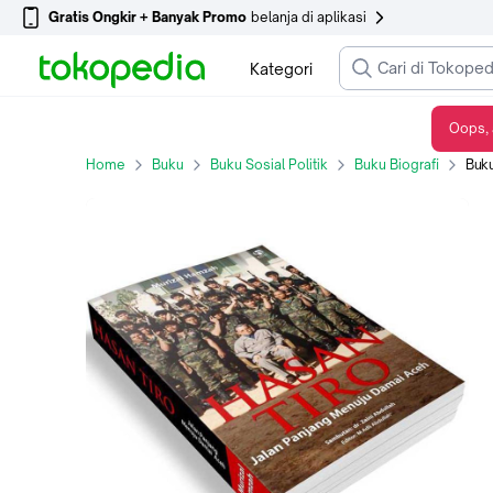
Gratis Ongkir + Banyak Promo
belanja di aplikasi
Kategori
Oops, 
Buku HASAN TIRO, Jalan Panjang Menuju Damai Aceh
Home
Buku
Buku Sosial Politik
Buku Biografi
Buku 