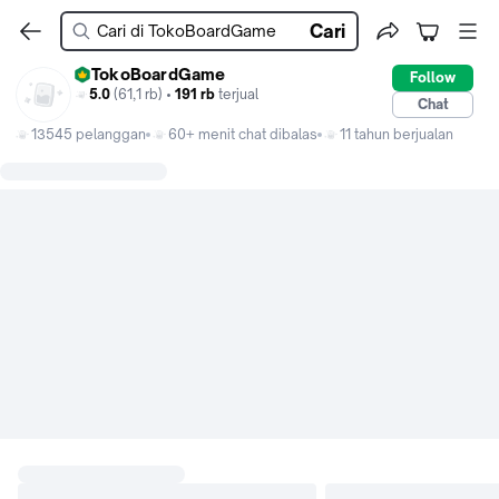
Cari
TokoBoardGame
Follow
5.0
(61,1 rb) •
191 rb
terjual
Chat
13545 pelanggan
60+ menit chat dibalas
11 tahun berjualan