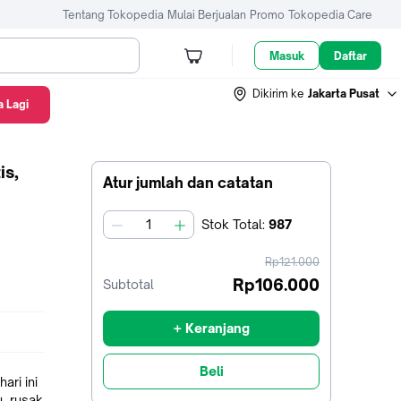
Tentang Tokopedia
Mulai Berjualan
Promo
Tokopedia Care
Masuk
Daftar
Dikirim ke
Jakarta Pusat
 Lagi
is,
Atur jumlah dan catatan
Stok
Total
:
987
jumlah
harga
Rp121.000
sebelum
Rp106.000
Subtotal
diskon
+ Keranjang
Beli
ari ini