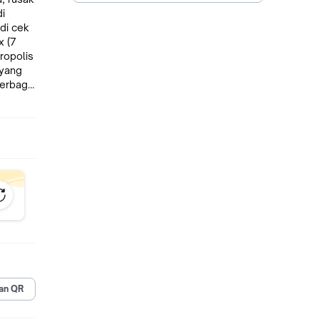
 yang
erbagai
al MUI
naan o)
ulang
si
, flu
k o)
tkan
 masih
an QR
i