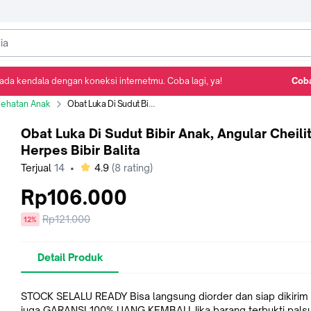
ada kendala dengan koneksi internetmu. Coba lagi, ya!
Coba
Detail Produk
Ulasan
Rekomendasi
ehatan Anak
Obat Luka Di Sudut Bibir Anak, Angular Cheilitis, Herpes Bibir Balita
Obat Luka Di Sudut Bibir Anak, Angular Cheilit
Herpes Bibir Balita
bintang
Terjual
14
•
4.9
(
8
rating)
Rp106.000
Harga
Rp121.000
diskon
12%
sebelum
diskon
Detail Produk
STOCK SELALU READY Bisa langsung diorder dan siap dikirim h
juga GARANSI 100% UANG KEMBALI Jika barang terbukti palsu, rusak