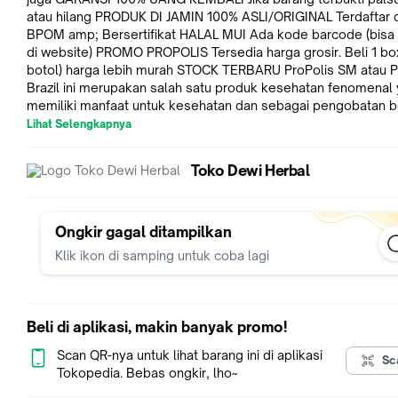
atau hilang PRODUK DI JAMIN 100% ASLI/ORIGINAL Terdaftar di
BPOM amp; Bersertifikat HALAL MUI Ada kode barcode (bisa di cek
di website) PROMO PROPOLIS Tersedia harga grosir. Beli 1 box (7
botol) harga lebih murah STOCK TERBARU ProPolis SM atau Propolis
Brazil ini merupakan salah satu produk kesehatan fenomenal
memiliki manfaat untuk kesehatan dan sebagai pengobatan b
penyakit secara tuntas, alami, aman dan tanpa efek samping.
Lihat Selengkapnya
Keterangan : o) Propolis SM o) Isi : 6ml /botol o) Produksi : CV. Mitra
Herbal Nusantara o) Legalitas : BPOM TR 246023521 amp; Hal
Toko Dewi Herbal
o) Komposisi : 100% Propolis Brazil Asli Kualitas Premium Manfaat
ProPolis SM - Propolis Brazil o) Meningkatkan kekebalan tubuh o)
Menurunkan kadar gula darah o) Melancarkan sistem perncer
Melancarkan sistem peredaran darah o) Menjaga kesehatan t
Ongkir gagal ditampilkan
dan sendi o) Mernurunkan kolesterol dalam tubuh o) Mengata
Klik ikon di samping untuk coba lagi
berbagai penyakit peradangan o) Mengobati penyakit sinusitis
dan sakit kepala o) Mengobati penyakit asam urat dan remati
Mengobati masalah pada pernafasan o) Membantu meningka
kinerja organ dalam o) Sebagai antikanker amp; mampu mengobati
Beli di aplikasi, makin banyak promo!
kanker o) Membantu mengeluarkan racun dalam tubuh o) Dan
banyak lainnya. Aturan Minum : o) Untuk Kesehatan : Teteskan 2-3
Scan QR-nya untuk lihat barang ini di aplikasi
Sc
kali dalam 1/4 air putih o) Untuk Pengobatan : Teteskan 4-5 kal
Tokopedia. Bebas ongkir, lho~
dalam 1/4 air putih Keunggulan : o) Dibuat dari bahan 100% alami o)