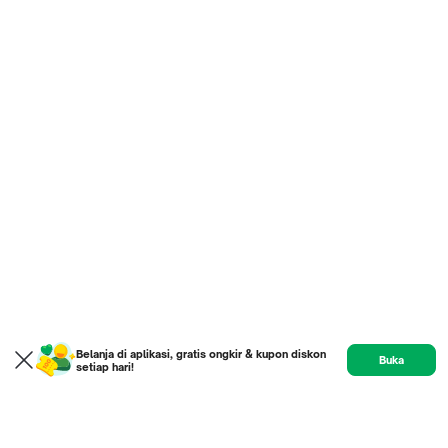
Belanja di aplikasi, gratis ongkir & kupon diskon
Buka
setiap hari!
Product
Etalase
Review