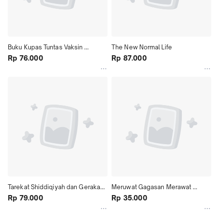
Buku Kupas Tuntas Vaksin 
The New Normal Life
Covid19
Rp 76.000
Rp 87.000
Tarekat Shiddiqiyah dan Gerakan 
Meruwat Gagasan Merawat 
Sosial Keagaaman
Rp 79.000
Empati dan Kemanusiaan
Rp 35.000