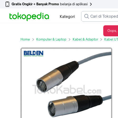
Gratis Ongkir + Banyak Promo
belanja di aplikasi
Kategori
Oops, 
Kabel UTP CAT6 Ethercon – Ethercon [50m]
Home
Komputer & Laptop
Kabel & Adaptor
Kabel U