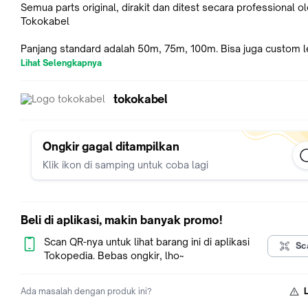
Semua parts original, dirakit dan ditest secara professional o
Tokokabel
Panjang standard adalah 50m, 75m, 100m. Bisa juga custom l
sesuai permintaan.
Lihat Selengkapnya
Digital Snake Cable System, untuk Ethernet Audio seperti DA
tokokabel
LIVEWIRE, Q-LAN.
Bisa juga untuk produk lain yang menggunakan socket Ether
standard Neutrik.
Ongkir gagal ditampilkan
Klik ikon di samping untuk coba lagi
Beli di aplikasi, makin banyak promo!
Scan QR-nya untuk lihat barang ini di aplikasi
Sc
Tokopedia. Bebas ongkir, lho~
Ada masalah dengan produk ini?