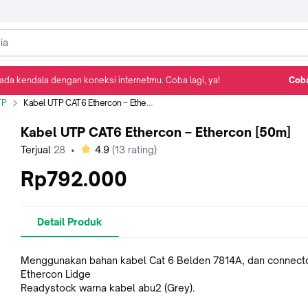
ada kendala dengan koneksi internetmu. Coba lagi, ya!
Coba
Detail Produk
Ulasan
Rekomendasi
TP
Kabel UTP CAT6 Ethercon – Ethercon [50m]
Kabel UTP CAT6 Ethercon – Ethercon [50m]
bintang
Terjual
28
•
4.9
(
13
rating)
Rp792.000
Detail Produk
Menggunakan bahan kabel Cat 6 Belden 7814A, dan connect
Ethercon Lidge
Readystock warna kabel abu2 (Grey).