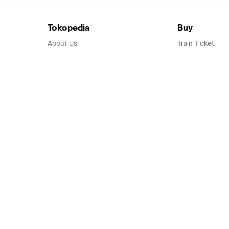
Tokopedia
Buy
About Us
Train Ticket
Career
Flight Ticket
Blog
Ticket Events
Tokopedia Salam
Hotlist
Hotel
Category
Bridestory
Sell
Parentstory
Seller Center
Tokopedia Dictionary
Mitra Toppers
Mall
Register Mall
Tokopedia Apps
Billing & Top up
Deals Tokopedia
Finance