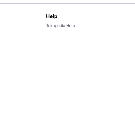
Help
Tokopedia Help
Terms and Condition
Privacy
Keamanan & Privasi
Ikuti Kami