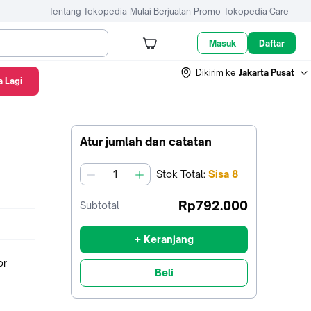
Tentang Tokopedia
Mulai Berjualan
Promo
Tokopedia Care
Masuk
Daftar
Dikirim ke
Jakarta Pusat
 Lagi
Atur jumlah dan catatan
Stok
Total
:
Sisa
8
jumlah
Rp792.000
Subtotal
+ Keranjang
or
Beli