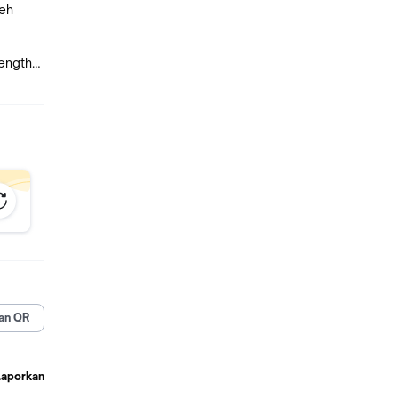
leh
ength
NTE,
con
an QR
Laporkan