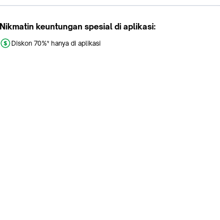
Nikmatin keuntungan spesial di aplikasi:
Diskon 70%* hanya di aplikasi
Promo khusus aplikasi
Gratis Ongkir tiap hari
Buka aplikasi dengan scan QR atau klik tombol:
Pelajari Selengkapnya