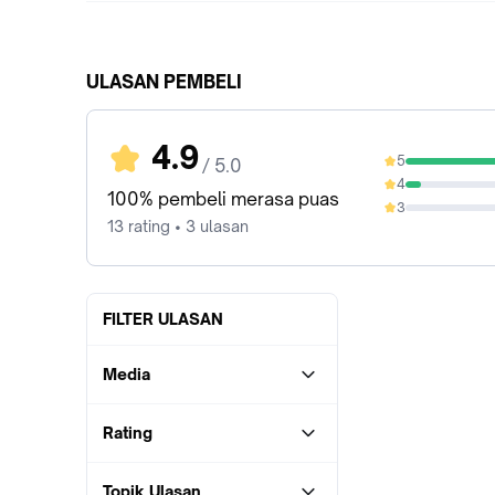
ULASAN PEMBELI
4.9
5
/ 5.0
92.31%
4
7.69%
100% pembeli merasa puas
3
0%
13 rating • 3 ulasan
FILTER ULASAN
Media
Rating
Topik Ulasan