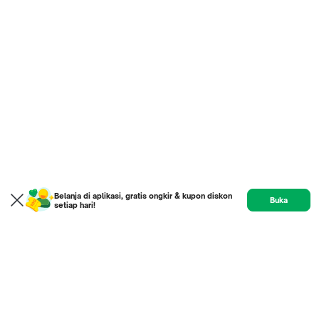
Belanja di aplikasi, gratis ongkir & kupon diskon
Buka
setiap hari!
Product
Etalase
Review