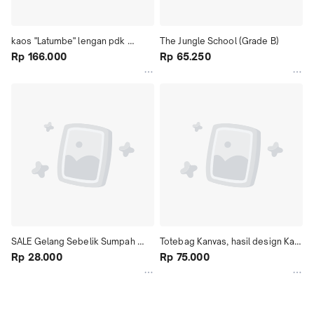
kaos "Latumbe" lengan pdk 
The Jungle School (Grade B)
(unisex)
Rp 166.000
Rp 65.250
SALE Gelang Sebelik Sumpah 
Totebag Kanvas, hasil design Ka 
(Hitam)
Rp 28.000
ocue salah 1 pendiri Sokola rimba
Rp 75.000