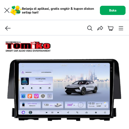
Belanja di aplikasi, gratis ongkir & kupon diskon
Buka
setiap hari!