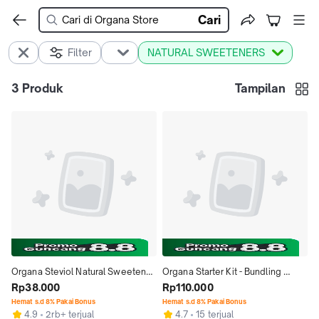
Cari
Filter
NATURAL SWEETENERS
3
Produk
Tampilan
Organa Steviol Natural Sweetener 
Organa Starter Kit - Bundling 
- Pengganti Gula dari Stevia isi 25 
Rp38.000
T|Organa Teh Manis Tanpa Gula 
Rp110.000
Sachet
Rasa Original isi 10 Tbag + 
Hemat s.d 8% Pakai Bonus
Hemat s.d 8% Pakai Bonus
4.9
2rb+ terjual
4.7
15 terjual
T|Organa Teh Manis Tanpa Gula 