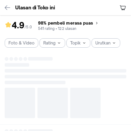
Ulasan di Toko ini
4.9
98% pembeli merasa puas
/5
.
0
rating
541
rating
•
122
ulasan
toko
4.9
Foto & Video
Rating
Topik
Urutkan
dari
5