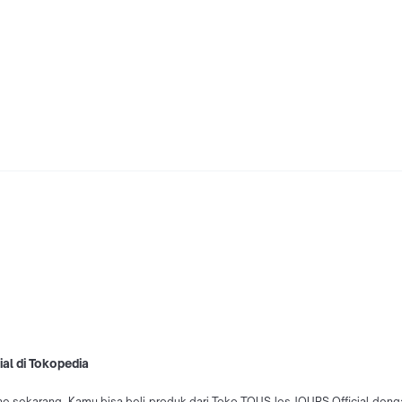
al di Tokopedia
ne sekarang. Kamu bisa beli produk dari Toko TOUS les JOURS Official denga