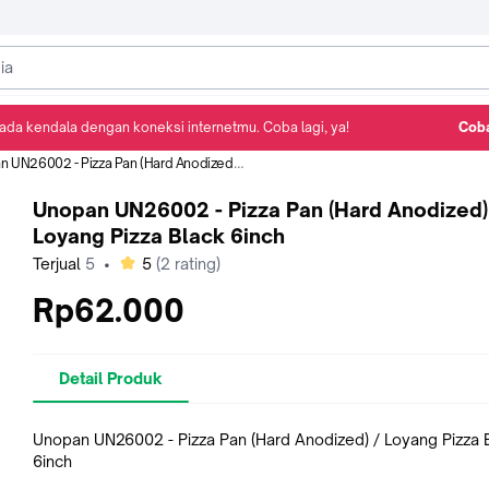
ada kendala dengan koneksi internetmu. Coba lagi, ya!
Coba
Detail Produk
Ulasan
Rekomendasi
26002 - Pizza Pan (Hard Anodized) / Loyang Pizza Black 6inch
Unopan UN26002 - Pizza Pan (Hard Anodized)
Loyang Pizza Black 6inch
bintang
Terjual
5
•
5
(
2
rating)
Rp62.000
Detail Produk
Unopan UN26002 - Pizza Pan (Hard Anodized) / Loyang Pizza 
6inch