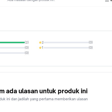
(
2
)
2
(
0
)
0%
(
0
)
1
(
0
)
0%
(
0
)
m ada ulasan untuk produk ini
duk ini dan jadilah yang pertama memberikan ulasan