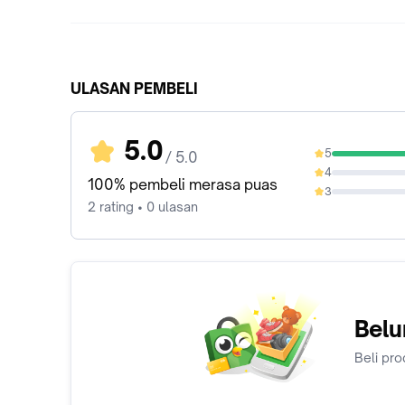
ULASAN PEMBELI
5.0
5
/ 5.0
100%
4
0%
100% pembeli merasa puas
3
0%
2 rating • 0 ulasan
Belu
Beli pro