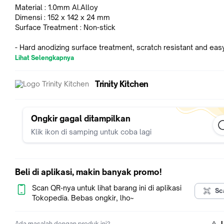
Material : 1.0mm Al.Alloy
Dimensi : 152 x 142 x 24 mm
Surface Treatment : Non-stick
- Hard anodizing surface treatment, scratch resistant and eas
wash.
Lihat Selengkapnya
- Not easy to rust, safety and health.
- Design with high-strength high-precision aluminum alloy plate
Trinity Kitchen
fast-thermal, and durable.
- One-piece molding design, seamless, artistic, easy to clea
maintain.
Ongkir gagal ditampilkan
Klik ikon di samping untuk coba lagi
Beli di aplikasi, makin banyak promo!
Scan QR-nya untuk lihat barang ini di aplikasi
Sc
Tokopedia. Bebas ongkir, lho~
Ada masalah dengan produk ini?