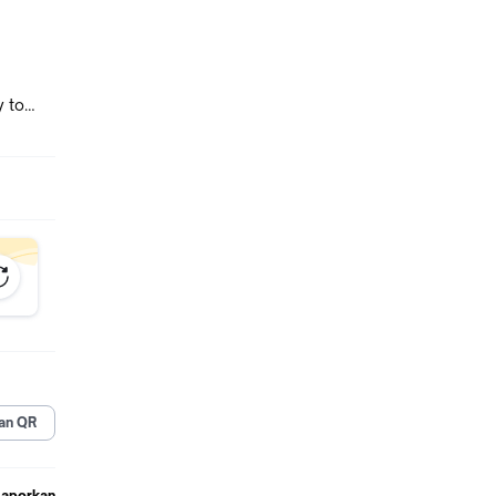
y to
, light,
n and
an QR
Laporkan