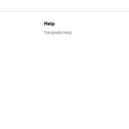
Help
Tokopedia Help
Terms and Condition
Privacy
Keamanan & Privasi
Ikuti Kami