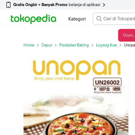
Gratis Ongkir + Banyak Promo
belanja di aplikasi
Kategori
Oops, 
Unopan UN26002 - Pizza Pan (Hard Anodized) / Loyang Pizza Black 6inch
Home
Dapur
Peralatan Baking
Loyang Kue
Unopan UN