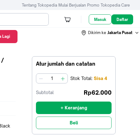
Tentang Tokopedia
Mulai Berjualan
Promo
Tokopedia Care
Masuk
Daftar
Dikirim ke
Jakarta Pusat
 Lagi
 /
Atur jumlah dan catatan
Stok
Total
:
Sisa
4
jumlah
Rp62.000
Subtotal
+ Keranjang
Beli
Black