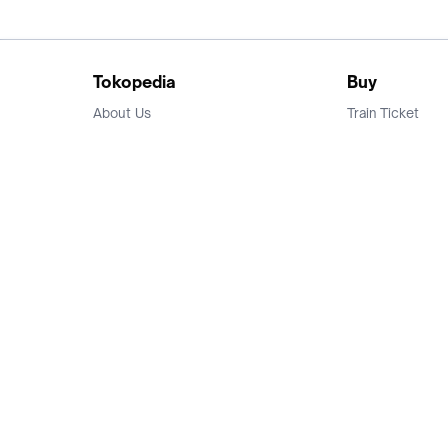
Tokopedia
Buy
About Us
Train Ticket
Career
Flight Ticket
Blog
Ticket Events
Tokopedia Salam
Hotlist
Hotel
Category
Bridestory
Sell
Parentstory
Seller Center
Tokopedia Dictionary
Mitra Toppers
Mall
Register Mall
Tokopedia Apps
Billing & Top up
Deals Tokopedia