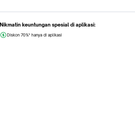
Nikmatin keuntungan spesial di aplikasi:
Diskon 70%* hanya di aplikasi
Promo khusus aplikasi
Gratis Ongkir tiap hari
Buka aplikasi dengan scan QR atau klik tombol:
Pelajari Selengkapnya