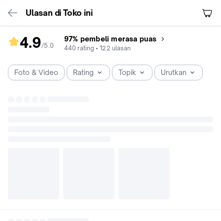
Ulasan di Toko ini
4.9
97% pembeli merasa puas
/5
.
0
rating
440
rating
•
122
ulasan
toko
4.9
Foto & Video
Rating
Topik
Urutkan
dari
5