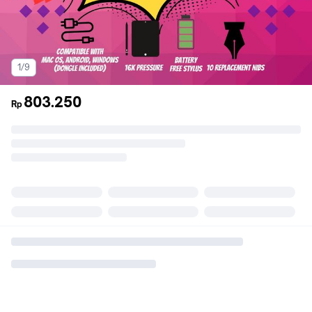
1/9
803.250
Rp