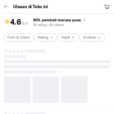
Ulasan di Toko ini
4.6
90% pembeli merasa puas
/5
.
0
rating
92
rating
•
92
ulasan
toko
4.6
Foto & Video
Rating
Topik
Urutkan
dari
5