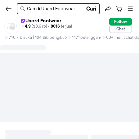
Cari
Unerd Footwear
Follow
4.9
(30,6 rb) •
8016
terjual
Chat
740,7rb suka | 134,3rb pengikut
1471 pelanggan
60+ menit chat di