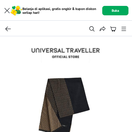
Belanja di aplikasi, gratis ongkir & kupon diskon
Buka
setiap hari!