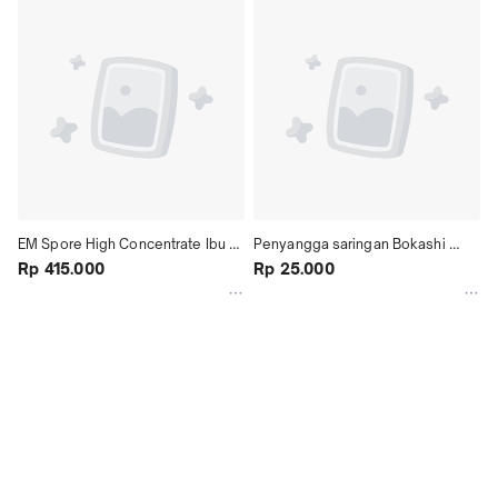
EM Spore High Concentrate Ibu 
Penyangga saringan Bokashi 
dari EM-1
Rp 415.000
Urban Komposter 17 liter
Rp 25.000