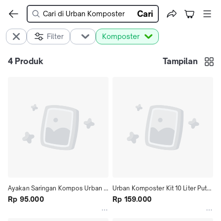
Cari
Filter
Komposter
4
Produk
Tampilan
Ayakan Saringan Kompos Urban 
Urban Komposter Kit 10 Liter Putih 
Komposter Stainless Stell + Skop 
Rp 95.000
| Anaerob Composter (Hampa 
Rp 159.000
kompos
Udara) | Bokashi Composter