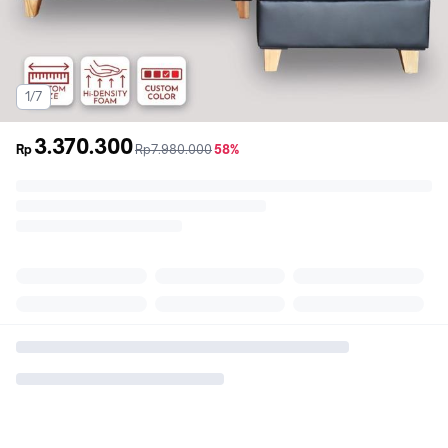
1/7
3.370.300
sebelum
diskon
Rp
Rp7.980.000
58%
promo