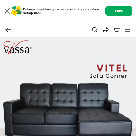
Belanja di aplikasi, gratis ongkir & kupon diskon
Buka
setiap hari!