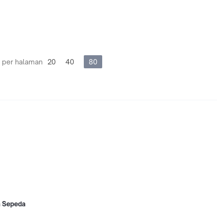
 per halaman
20
40
80
n Sepeda