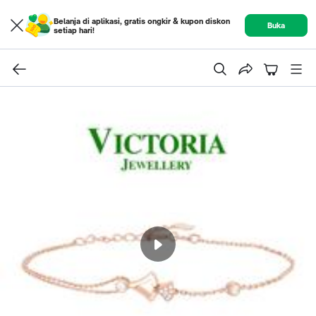
Belanja di aplikasi, gratis ongkir & kupon diskon
Buka
setiap hari!