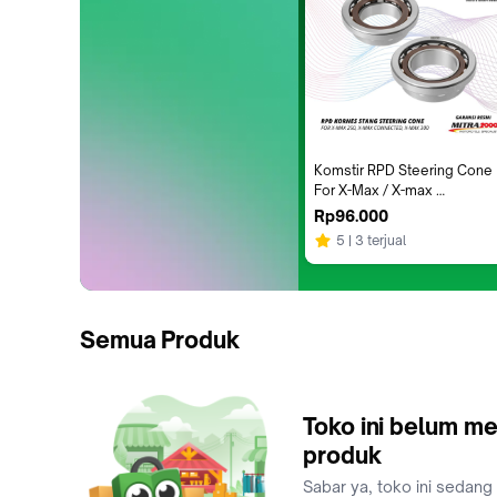
Komstir RPD Steering Cone 
For X-Max / X-max 
Connected
Rp96.000
5
3 terjual
Semua Produk
Toko ini belum me
produk
Sabar ya, toko ini sedang