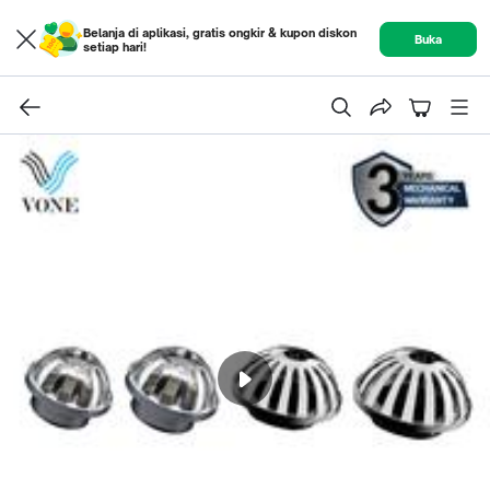
Belanja di aplikasi, gratis ongkir & kupon diskon
Buka
setiap hari!