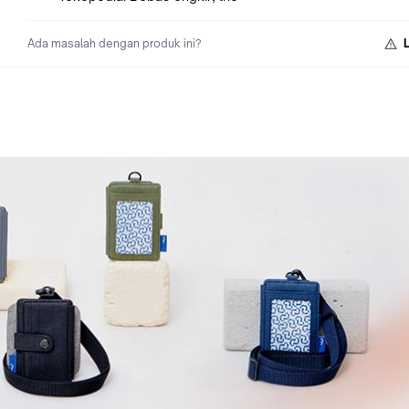
Ada masalah dengan produk ini?
REKOMENDASI UNTUK KADO:
Wallts dapat dijadikan rekomendasi kado untuk orang tersaya
Gratis pita dekorasi dan kartu ucapan dengan cara:
-Tulis “Request Dekorasi” pada kolom pesan untuk penjual sa
checkout jika ingin diberikan kartu ucapan kosong
-Tulis kata-kata ucapan di kolom pesan untuk penjual saat ch
jika ingin dibantu untuk kartu ucapan di print
Permintaan Request Dekorasi tidak akan dilayani jika diminta 
chat.
NOTES: