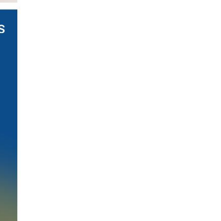
x
pisah.