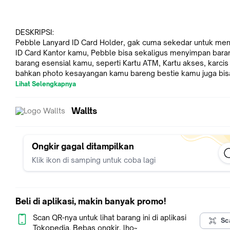
DESKRIPSI:
Pebble Lanyard ID Card Holder, gak cuma sekedar untuk me
ID Card Kantor kamu, Pebble bisa sekaligus menyimpan bara
barang esensial kamu, seperti Kartu ATM, Kartu akses, karcis 
bahkan photo kesayangan kamu bareng bestie kamu juga bis
disimpan disini, bikin kerja makin semangat!
Lihat Selengkapnya
Wallts
SPESIFIKASI:
-Bahan polyester kanvas
-1 tempat ID Card
Ongkir gagal ditampilkan
-5 Tempat kartu
Klik ikon di samping untuk coba lagi
-1 Tempat Photo
-1 Extra Compartment
-Pengamanan kartu kancing snap button
-Bahan tali nylon webbing
Beli di aplikasi, makin banyak promo!
-Dapat dikalungkan
-Tali dapat dipanjang pendekan 49-67cm
Scan QR-nya untuk lihat barang ini di aplikasi
Sc
-Dimensi Produk 8cm x 11,5cm
Tokopedia. Bebas ongkir, lho~