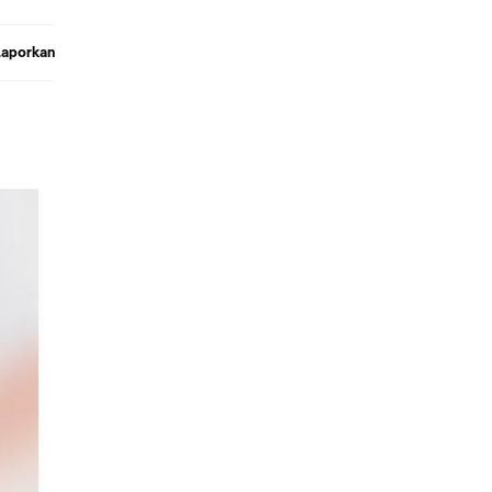
Laporkan
ng.
at
eckout
melalui