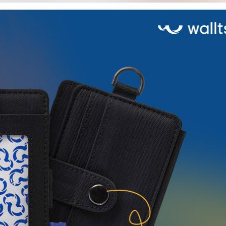
Pembelian produk tersebut akan mendapatkan box cover (bo
berwarna coklat). Exclusive box (box berwarna biru) terjual ter