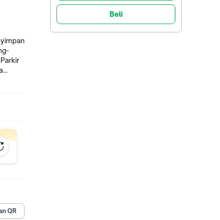
Beli
nyimpan
ng-
Parkir
a
an QR