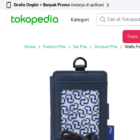
Gratis Ongkir + Banyak Promo
belanja di aplikasi
Kategori
Oops, 
Wallts Pebble Navy - Lanyard Name Tag ID Card Kantor Unisex Pria Wanita Dompet Kartu Cowok Hitam
Home
Fashion Pria
Tas Pria
Dompet Pria
Wallts Pebble Nav