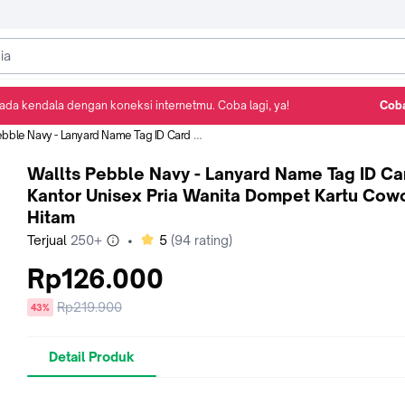
ada kendala dengan koneksi internetmu. Coba lagi, ya!
Coba
Detail Produk
Ulasan
Rekomendasi
y - Lanyard Name Tag ID Card Kantor Unisex Pria Wanita Dompet Kartu Cowok Hitam
Wallts Pebble Navy - Lanyard Name Tag ID Ca
Kantor Unisex Pria Wanita Dompet Kartu Cow
Hitam
bintang
Terjual
250+
•
5
(
94
rating)
Rp126.000
Harga
Rp219.900
diskon
43%
sebelum
diskon
Detail Produk