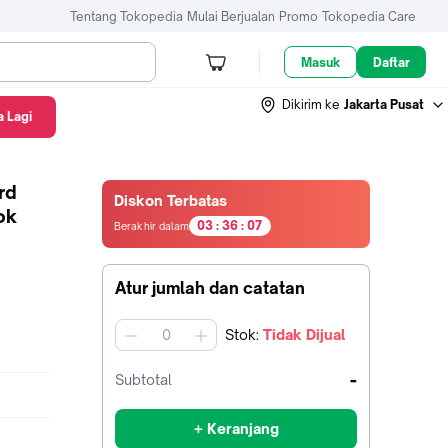
Tentang Tokopedia
Mulai Berjualan
Promo
Tokopedia Care
Masuk
Daftar
Dikirim ke
Jakarta Pusat
 Lagi
rd
Diskon Terbatas
ok
0
0
0
0
0
5
0
3
:
3
6
:
0
5
Berakhir dalam
3
jam36
menit22
Atur jumlah dan catatan
detik
Stok
:
Tidak Dijual
jumlah
-
Subtotal
+ Keranjang