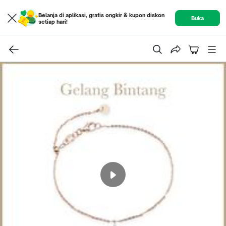
Belanja di aplikasi, gratis ongkir & kupon diskon
Buka
setiap hari!