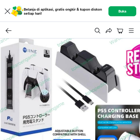
Belanja di aplikasi, gratis ongkir & kupon diskon
Buka
setiap hari!