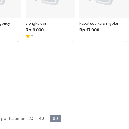
egency
siongka cair
kabel setrika shinyoku
Rp 6.000
Rp 17.000
5
 per halaman
20
40
80