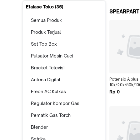
Etalase Toko (
35
)
SPEARPART
Semua Produk
Produk Terjual
Set Top Box
Pulsator Mesin Cuci
Bracket Televisi
Antena Digital
Potensio A plus 
10k/20k/50k/10
Freon AC Kulkas
Rp 0
Regulator Kompor Gas
Pematik Gas Torch
Blender
Setrika