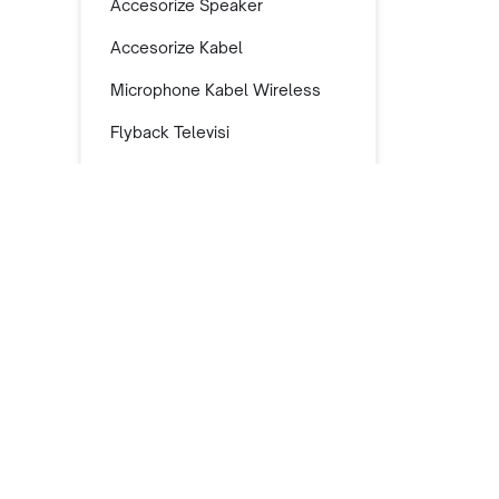
Accesorize Speaker
Accesorize Kabel
Microphone Kabel Wireless
Flyback Televisi
Lampu Bohlam Hias
SPEARPART
ALAT
Modul Amplifier
Dispenser
Mixer Kue
Backlight LED LCD TV
Trafo