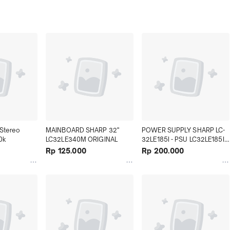
Stereo 
MAINBOARD SHARP 32" 
POWER SUPPLY SHARP LC-
0k
LC32LE340M ORIGINAL
32LE185I - PSU LC32LE185I 
32" original
Rp 125.000
Rp 200.000