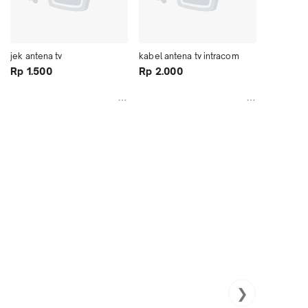
jek antena tv
kabel antena tv intracom
Rp 1.500
Rp 2.000
❯