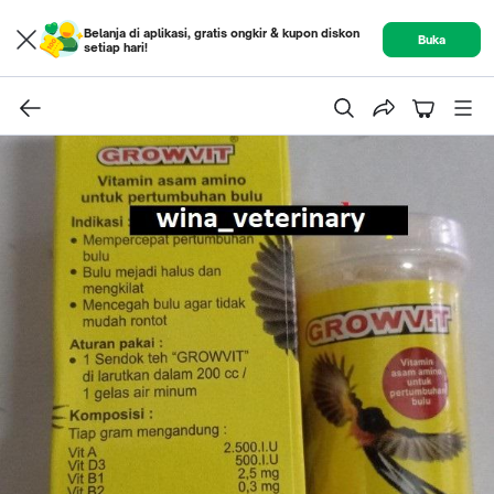
Belanja di aplikasi, gratis ongkir & kupon diskon
Buka
setiap hari!