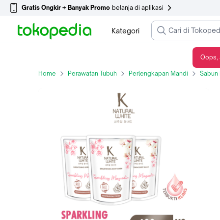
Gratis Ongkir + Banyak Promo
belanja di aplikasi
Kategori
Oops, 
K Natural White Sabun Mandi Sparkling Magnolia 400 ml x 3
Home
Perawatan Tubuh
Perlengkapan Mandi
Sabun