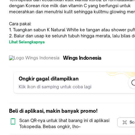
dengan Korean rice milk dan vitamin C yang berfungsi untuk
mecerahkan dan menutrisi kulit sehingga kulitmu glowing mer
Cara pakai:
1. Tuangkan sabun K Natural White ke tangan atau shower puf
2. Balur dan usap ke seluruh tubuh hingga merata, lalu bilas 
air.
Lihat Selengkapnya
3. Gunakan dua kali sehari untuk mendapatkan kulit yang teta
glowing alami
Wings Indonesia
Keunggulan:
- Diformulasikan dengan Korean ricemilk yang dipercaya turun
temurun dapat mencerahkan kulit,
Ongkir gagal ditampilkan
- Dipadukan dengan vitamin B dan vitamin C yang dapat
Klik ikon di samping untuk coba lagi
melembabkan dan menutrisi kulit sehingga tidak kusam.
- Terinspirasi dari wewangian khas Korea yaitu Cotton flower,
Magnolia dan Aloe vera
Beli di aplikasi, makin banyak promo!
Scan QR-nya untuk lihat barang ini di aplikasi
Sc
Tokopedia. Bebas ongkir, lho~