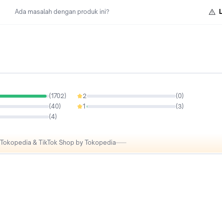
Ada masalah dengan produk ini?
(
1702
)
2
(
0
)
0%
(
40
)
1
(
3
)
0.17%
(
4
)
i Tokopedia & TikTok Shop by Tokopedia