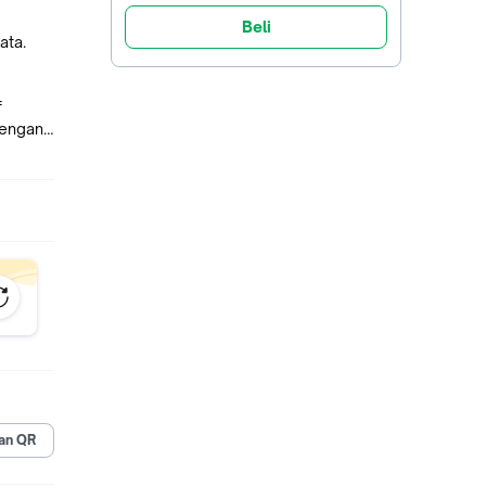
Beli
ata.
f
dengan
p
-
an QR