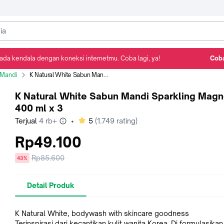
ada kendala dengan koneksi internetmu. Coba lagi, ya!
Coba
Detail Produk
Ulasan
Rekomendasi
 Mandi
K Natural White Sabun Mandi Sparkling Magnolia 400 ml x 3
K Natural White Sabun Mandi Sparkling Magn
400 ml x 3
bintang
Terjual
4 rb+
•
5
(
1.749
rating)
Rp49.100
Harga
Rp85.600
diskon
43%
sebelum
diskon
Detail Produk
K Natural White, bodywash with skincare goodness
Terinspirasi dari kecantikan kulit wanita Korea. Di formulasikan