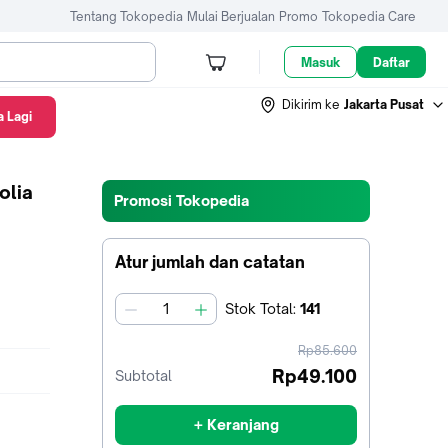
Tentang Tokopedia
Mulai Berjualan
Promo
Tokopedia Care
Masuk
Daftar
Dikirim ke
Jakarta Pusat
 Lagi
olia
Promosi Tokopedia
Atur jumlah dan catatan
Stok
Total
:
141
jumlah
harga
Rp85.600
sebelum
Rp49.100
Subtotal
diskon
+ Keranjang