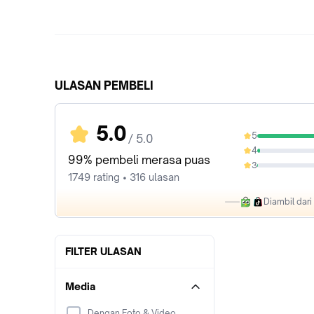
ULASAN PEMBELI
5.0
5
/ 5.0
97.31%
4
2.29%
99% pembeli merasa puas
3
0.23%
1749 rating • 316 ulasan
Diambil dar
FILTER ULASAN
Media
Dengan Foto & Video