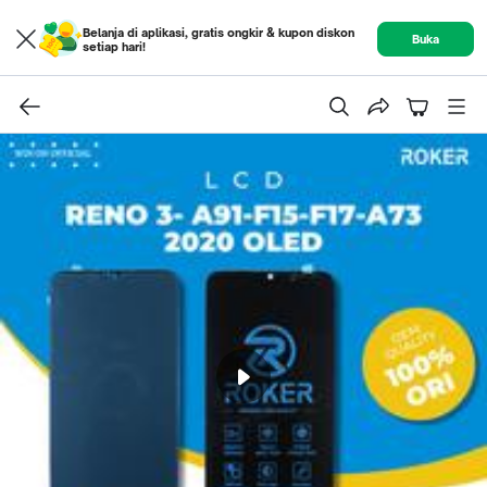
Belanja di aplikasi, gratis ongkir & kupon diskon
Buka
setiap hari!