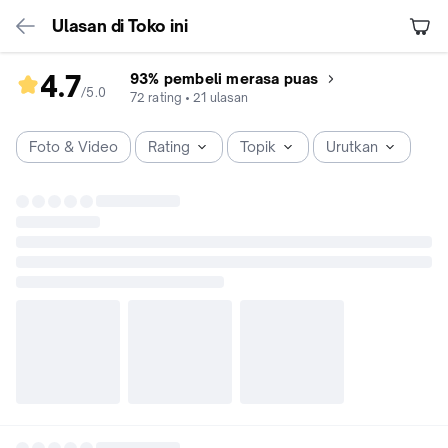
Ulasan di Toko ini
4.7
93% pembeli merasa puas
/5
.
0
rating
72
rating
•
21
ulasan
toko
4.7
Foto & Video
Rating
Topik
Urutkan
dari
5