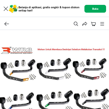
Belanja di aplikasi, gratis ongkir & kupon diskon
Buka
setiap hari!