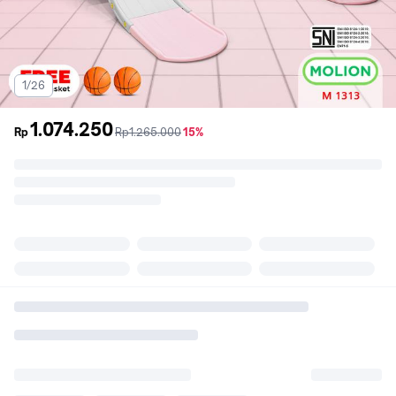
1/26
1.074.250
sebelum
diskon
Rp
Rp1.265.000
15%
promo