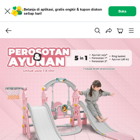
Belanja di aplikasi, gratis ongkir & kupon diskon
Buka
setiap hari!