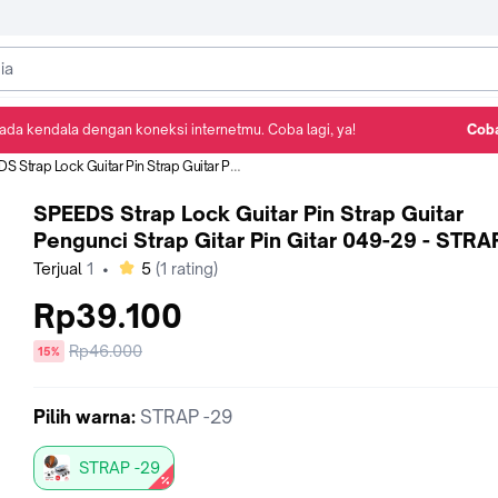
ada kendala dengan koneksi internetmu. Coba lagi, ya!
Coba
Detail Produk
Ulasan
Rekomendasi
p Lock Guitar Pin Strap Guitar Pengunci Strap Gitar Pin Gitar 049-29 - STRAP -29
SPEEDS Strap Lock Guitar Pin Strap Guitar
Pengunci Strap Gitar Pin Gitar 049-29 - STRA
bintang
Terjual
1
•
5
(
1
rating)
Rp39.100
Harga
Rp46.000
diskon
15%
sebelum
diskon
Pilih
warna
:
STRAP -29
STRAP -29