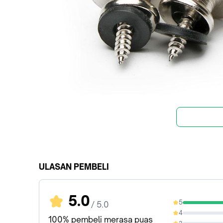
ULASAN PEMBELI
5.0
5
/ 5.0
100%
4
0%
100% pembeli merasa puas