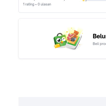
3
0%
1 rating • 0 ulasan
Belu
Beli pro