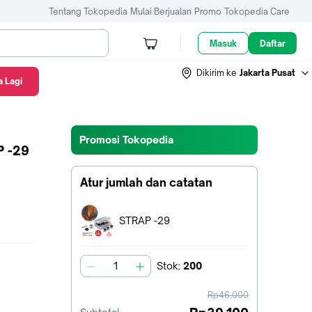
Tentang Tokopedia
Mulai Berjualan
Promo
Tokopedia Care
Masuk
Daftar
Dikirim ke
Jakarta Pusat
 Lagi
Promosi Tokopedia
P -29
Atur jumlah dan catatan
Terpilih:
STRAP -29
Stok
:
200
jumlah
harga
Rp46.000
sebelum