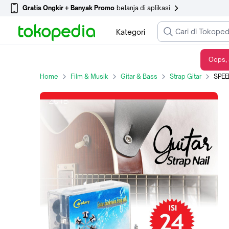
Gratis Ongkir + Banyak Promo
belanja di aplikasi
Kategori
Oops, 
SPEEDS Strap Lock Guitar Pin Strap Guitar Pengunci Strap Gitar Pin Gitar 049-29 - STRAP -29
Home
Film & Musik
Gitar & Bass
Strap Gitar
SPEEDS Stra