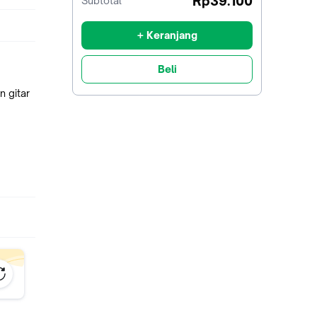
Rp39.100
Subtotal
diskon
+ Keranjang
Beli
n gitar