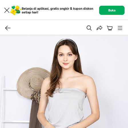
Belanja di aplikasi, gratis ongkir & kupon diskon
Buka
setiap hari!