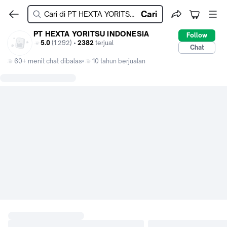
Cari
PT HEXTA YORITSU INDONESIA
Follow
5.0
(1.292) •
2382
terjual
Chat
60+ menit chat dibalas
10 tahun berjualan