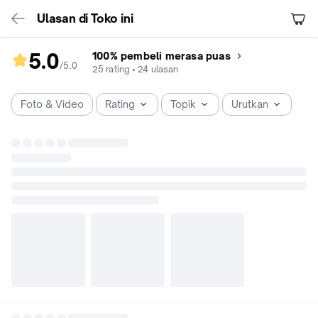
Ulasan di Toko ini
5.0
100% pembeli merasa puas
/5
.
0
rating
25
rating
•
24
ulasan
toko
5.0
Foto & Video
Rating
Topik
Urutkan
dari
5