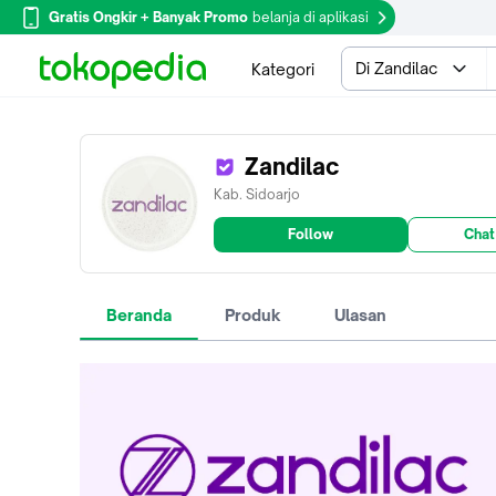
Gratis Ongkir + Banyak Promo
belanja di aplikasi
Di Zandilac
Kategori
Zandilac
Kab. Sidoarjo
Follow
Chat
Beranda
Produk
Ulasan