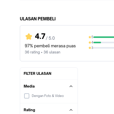
ULASAN PEMBELI
4.7
5
/ 5.0
80.56%
4
16.67%
97% pembeli merasa puas
3
0%
36 rating • 36 ulasan
FILTER ULASAN
Media
Dengan Foto & Video
Rating