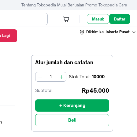
Tentang Tokopedia
Mulai Berjualan
Promo
Tokopedia Care
Masuk
Daftar
Dikirim ke
Jakarta Pusat
 Lagi
Atur jumlah dan catatan
Stok
Total
:
10000
jumlah
Rp45.000
Subtotal
+ Keranjang
Beli
n