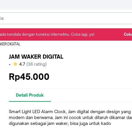
ada kendala dengan koneksi internetmu. Coba lagi, ya!
Coba
Detail Produk
Ulasan
Rekomendasi
KER DIGITAL
JAM WAKER DIGITAL
bintang
•
4.7
(
36
rating)
Rp45.000
Detail Produk
Smart Light LED Alarm Clock, Jam digital dengan design yang
modern dan berwarna. Jam ini cocok untuk ditaruh dikamar da
digunakan sebagai jam waker, bisa juga untuk kado