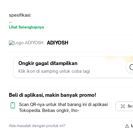
spesifikasi:
-Design jam yang menarik untuk ditaruh dikamar
Lihat Selengkapnya
-Jam ini dapat berfungsi sebagai jam waker
ADIYOSH
-Digital Desktop Smart Clock
-format jam 12/24
Ongkir gagal ditampilkan
Klik ikon di samping untuk coba lagi
-dilengkapi dengan bulan dan tanggal
-sensor suhu
Beli di aplikasi, makin banyak promo!
-sensor cahaya yang bisa di setting (dalam keadaan gelap ot
akan menyalakan lampu latar)
Scan QR-nya untuk lihat barang ini di aplikasi
Sc
Tokopedia. Bebas ongkir, lho~
-tersedia dalam 5 pilihan warna (putih, merah, hijau, biru, hitam
Ada masalah dengan produk ini?