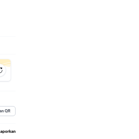
omatis
an QR
)
Laporkan